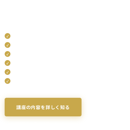
LINE公式アカウント × Lメッセージを軸に、
自分の集客にも、事業者支援メニューにも直結する
実践スキルを、診断士として体系的に習得します。
✅ 中小企業診断士として活動されている方
✅ 顧問契約・継続収入を増やしたい方
✅ 事業者へのLINE活用支援を提案したい方
✅ 補助金以外の収益柱をつくりたい方
✅ 自分のLINEをデジタル名刺として活用したい方
✅ LINEマーケティングを体系的に学びたい方
講座の内容を詳しく知る
※ 第2期の募集は終了しました