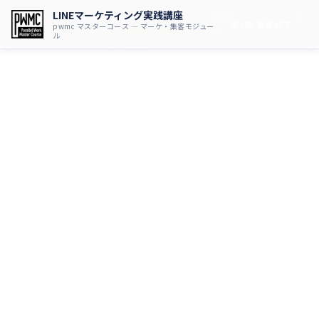
LINEマーケティング実践講座
📢
LINEマーケティング実践講座 第2期
の募集は終了しました。第3
第2期 募集終了
pwmc マスターコース — マーケ・集客モジュー
期の情報は
pwmc公式サイト
でご確認ください。
ル